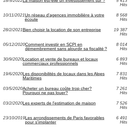
18/5/2022
La maison est-elle un investissement sûr ?
5 413
Hits
10/11/2021
Un réseau d'agences immobilière à votre
8 568
écoute
Hits
28/2/2021
Bien choisir la location de son entreprise
19 387
Hits
05/12/2020
Comment investir en SCPI en
8 014
démembrement sans alourdir sa fiscalité ?
Hits
30/9/2020
Location et vente de bureaux et locaux
6 893
commerciaux professionnels
Hits
19/6/2020
Les disponibilités de locaux dans les Alpes
7 831
Maritimes
Hits
03/5/2020
Acheter un bureau coûte trop cher?
7 261
Pourquoi ne pas louer?
Hits
03/2/2020
Les experts de l'estimation de maison
7 526
Hits
23/10/2019
Les arrondissements de Paris favorables
6 491
pour s'implanter
Hits