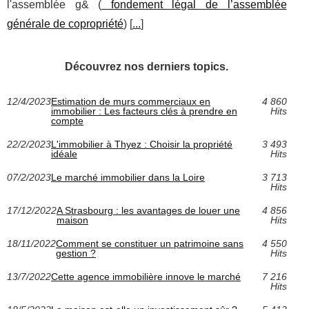
l'assemblée g& (
fondement légal de l’assemblée
générale de copropriété
) [
...
]
Découvrez nos derniers topics.
12/4/2023
Estimation de murs commerciaux en
4 860
immobilier : Les facteurs clés à prendre en
Hits
compte
22/2/2023
L'immobilier à Thyez : Choisir la propriété
3 493
idéale
Hits
07/2/2023
Le marché immobilier dans la Loire
3 713
Hits
17/12/2022
A Strasbourg : les avantages de louer une
4 856
maison
Hits
18/11/2022
Comment se constituer un patrimoine sans
4 550
gestion ?
Hits
13/7/2022
Cette agence immobilière innove le marché
7 216
Hits