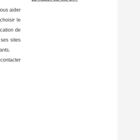
vous aider
hoisir le
ocation de
ses sites
ants.
 contacter