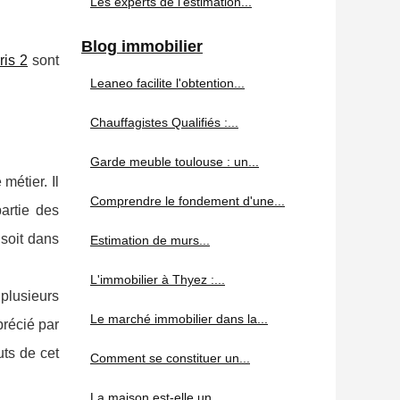
Les experts de l'estimation...
Blog immobilier
ris 2
sont
Leaneo facilite l'obtention...
Chauffagistes Qualifiés :...
Garde meuble toulouse : un...
métier. Il
Comprendre le fondement d'une...
artie des
 soit dans
Estimation de murs...
L'immobilier à Thyez :...
 plusieurs
Le marché immobilier dans la...
précié par
uts de cet
Comment se constituer un...
La maison est-elle un...