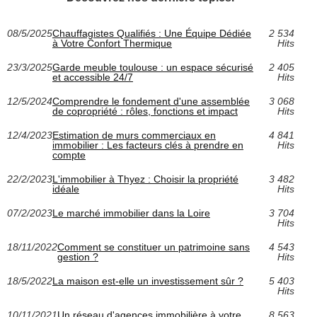
08/5/2025
Chauffagistes Qualifiés : Une Équipe Dédiée
2 534
à Votre Confort Thermique
Hits
23/3/2025
Garde meuble toulouse : un espace sécurisé
2 405
et accessible 24/7
Hits
12/5/2024
Comprendre le fondement d'une assemblée
3 068
de copropriété : rôles, fonctions et impact
Hits
12/4/2023
Estimation de murs commerciaux en
4 841
immobilier : Les facteurs clés à prendre en
Hits
compte
22/2/2023
L'immobilier à Thyez : Choisir la propriété
3 482
idéale
Hits
07/2/2023
Le marché immobilier dans la Loire
3 704
Hits
18/11/2022
Comment se constituer un patrimoine sans
4 543
gestion ?
Hits
18/5/2022
La maison est-elle un investissement sûr ?
5 403
Hits
10/11/2021
Un réseau d'agences immobilière à votre
8 563