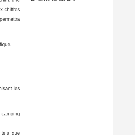
x chiffres
 permettra
fique.
isant les
e camping
 tels que