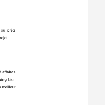
 ou prêts
rojet.
d’affaires
ping
bien
n meilleur