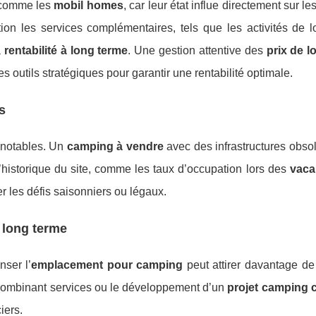
s comme les
mobil homes
, car leur état influe directement sur le
on les services complémentaires, tels que les activités de loi
a
rentabilité à long terme
. Une gestion attentive des
prix de l
outils stratégiques pour garantir une rentabilité optimale.
s
 notables. Un
camping à vendre
avec des infrastructures obso
’historique du site, comme les taux d’occupation lors des
vaca
r les défis saisonniers ou légaux.
à long terme
ser l’
emplacement pour camping
peut attirer davantage de 
s combinant services ou le développement d’un
projet camping 
iers.