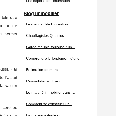
Les experts de l'estimation...
Blog immobilier
 tels que
Leaneo facilite l'obtention...
portant de
ns permet
Chauffagistes Qualifiés :...
Garde meuble toulouse : un...
Comprendre le fondement d'une...
éussi. Par
Estimation de murs...
 l’attrait
L'immobilier à Thyez :...
 la saison
Le marché immobilier dans la...
Comment se constituer un...
encore les
La maison est-elle un...
Enfin, une