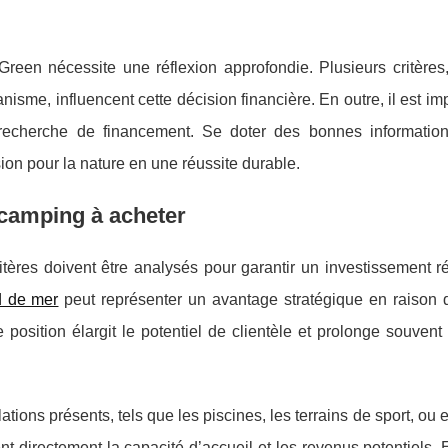
een nécessite une réflexion approfondie. Plusieurs critères,
nisme, influencent cette décision financière. En outre, il est im
recherche de financement. Se doter des bonnes informatio
ion pour la nature en une réussite durable.
 camping à acheter
ritères doivent être analysés pour garantir un investissement r
d de mer
peut représenter
un avantage stratégique en raison de
le position élargit le potentiel de clientèle et prolonge souvent
llations présents, tels que les piscines, les terrains de sport, ou 
nt directement la capacité d’accueil et les revenus potentiels. 