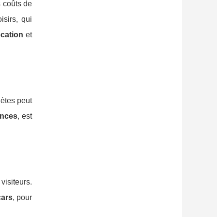
s coûts de
sirs, qui
ocation
et
lètes peut
nces
, est
visiteurs.
cars
, pour