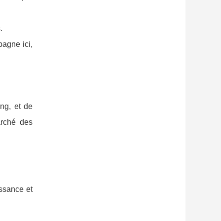
.
pagne ici,
ng, et de
rché des
issance et