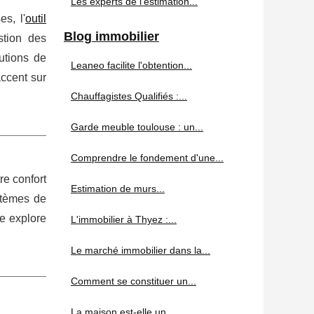
Les experts de l'estimation...
s, l'
outil
Blog immobilier
stion des
utions de
Leaneo facilite l'obtention...
accent sur
Chauffagistes Qualifiés :...
Garde meuble toulouse : un...
Comprendre le fondement d'une...
re confort
Estimation de murs...
stèmes de
le explore
L'immobilier à Thyez :...
Le marché immobilier dans la...
Comment se constituer un...
La maison est-elle un...