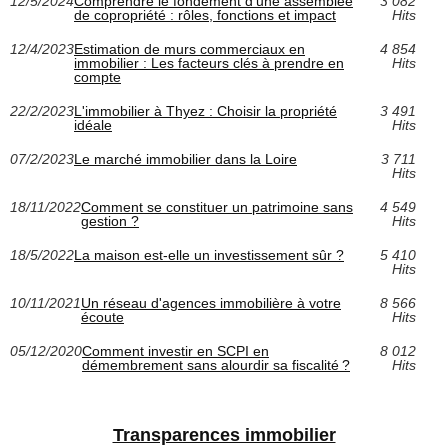
12/5/2024
Comprendre le fondement d'une assemblée
3 082
de copropriété : rôles, fonctions et impact
Hits
12/4/2023
Estimation de murs commerciaux en
4 854
immobilier : Les facteurs clés à prendre en
Hits
compte
22/2/2023
L'immobilier à Thyez : Choisir la propriété
3 491
idéale
Hits
07/2/2023
Le marché immobilier dans la Loire
3 711
Hits
18/11/2022
Comment se constituer un patrimoine sans
4 549
gestion ?
Hits
18/5/2022
La maison est-elle un investissement sûr ?
5 410
Hits
10/11/2021
Un réseau d'agences immobilière à votre
8 566
écoute
Hits
05/12/2020
Comment investir en SCPI en
8 012
démembrement sans alourdir sa fiscalité ?
Hits
Transparences immobilier