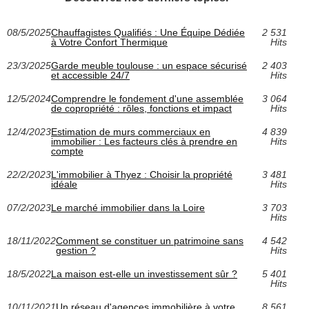
08/5/2025
Chauffagistes Qualifiés : Une Équipe Dédiée
2 531
à Votre Confort Thermique
Hits
23/3/2025
Garde meuble toulouse : un espace sécurisé
2 403
et accessible 24/7
Hits
12/5/2024
Comprendre le fondement d'une assemblée
3 064
de copropriété : rôles, fonctions et impact
Hits
12/4/2023
Estimation de murs commerciaux en
4 839
immobilier : Les facteurs clés à prendre en
Hits
compte
22/2/2023
L'immobilier à Thyez : Choisir la propriété
3 481
idéale
Hits
07/2/2023
Le marché immobilier dans la Loire
3 703
Hits
18/11/2022
Comment se constituer un patrimoine sans
4 542
gestion ?
Hits
18/5/2022
La maison est-elle un investissement sûr ?
5 401
Hits
10/11/2021
Un réseau d'agences immobilière à votre
8 561